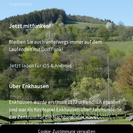
Impressum
Jetzt mitfunken!
Bleiben Sie auch unterwegs immer auf dem
Laufenden mit DorfFunk!
Jetzt laden für iOS & Android
Über Enkhausen
Enkhausen wurde erstmals 1173 urkundlich erwähnt
und war als Kirchspiel Enkhausen über Jahrhunderte
das Zentrum für die Nachbardörfer Hövel,
Langscheid, Hachen, Stemel und einiger
Bauernschaften aus dem südlichen Bereich der Stadt
Cookie-Zustimmung verwalten