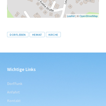
Leaflet
| ©
OpenStreetMap
Tags
DORFLEBEN
HEIMAT
KIRCHE
Wichtige Links
DorfFunk
Anfahrt
Kontakt