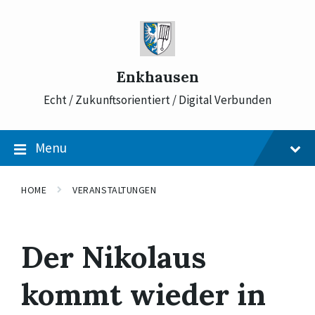
Skip
Skip
Skip
to
to
to
content
main
footer
navigation
Enkhausen
Echt / Zukunftsorientiert / Digital Verbunden
Menu
HOME
VERANSTALTUNGEN
Der Nikolaus
kommt wieder in