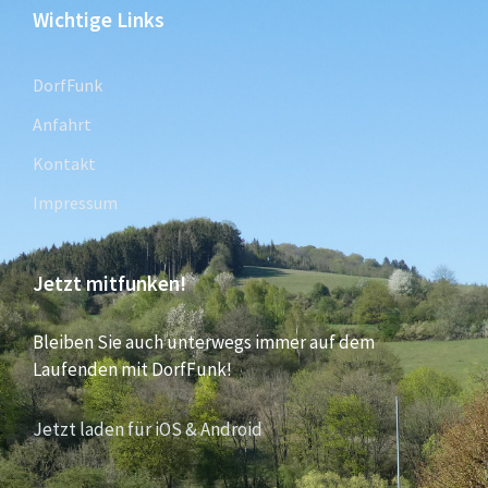
Wichtige Links
DorfFunk
Anfahrt
Kontakt
Impressum
Jetzt mitfunken!
Bleiben Sie auch unterwegs immer auf dem
Laufenden mit DorfFunk!
Jetzt laden für iOS & Android