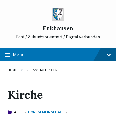
Skip
Skip
Skip
to
to
to
content
main
footer
navigation
Enkhausen
Echt / Zukunftsorientiert / Digital Verbunden
Menu
HOME
VERANSTALTUNGEN
Kirche
ALLE
DORFGEMEINSCHAFT