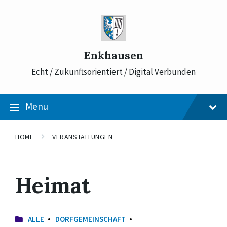
Skip
Skip
Skip
to
to
to
content
main
footer
navigation
Enkhausen
Echt / Zukunftsorientiert / Digital Verbunden
Menu
HOME
VERANSTALTUNGEN
Heimat
ALLE
DORFGEMEINSCHAFT