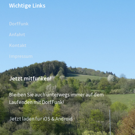
Wichtige Links
DorfFunk
Anfahrt
Kontakt
Impressum
Jetzt mitfunken!
Bleiben Sie auch unterwegs immer auf dem
Laufenden mit DorfFunk!
Jetzt laden für iOS & Android