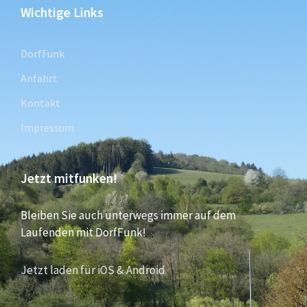
Wichtige Links
DorfFunk
Anfahrt
Kontakt
Impressum
Jetzt mitfunken!
Bleiben Sie auch unterwegs immer auf dem
Laufenden mit DorfFunk!
Jetzt laden für iOS & Android