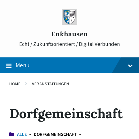
Skip
Skip
Skip
to
to
to
content
main
footer
navigation
Enkhausen
Echt / Zukunftsorientiert / Digital Verbunden
Menu
HOME
VERANSTALTUNGEN
Dorfgemeinschaft
ALLE
DORFGEMEINSCHAFT