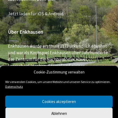
Jetzt laden für iOS & Android
Über Enkhausen
Enkhausen wurde erstmals 1173 urkundlich erwähnt
und war als Kirchspiel Enkhausen über Jahrhunderte
das Zentrum für die Nachbardörfer Hövel,
Langscheid, Hachen, Stemel und einiger
Bauernschaften aus dem südlichen Bereich der Stadt
Cookie-Zustimmung verwalten
Arnsberg.
Wir verwenden Cookies, um unsere Website und unseren Service zu optimieren.
Datenschutz
E-
Facebook
Twitter
Cookies akzeptieren
Mail
Ablehnen