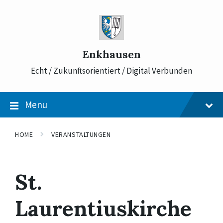
Skip
Skip
Skip
to
to
to
content
main
footer
navigation
Enkhausen
Echt / Zukunftsorientiert / Digital Verbunden
Menu
HOME
VERANSTALTUNGEN
St.
Laurentiuskirche