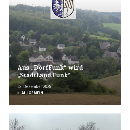
erfahren
Aus „DorfFunk“ wird
„StadtLand.Funk“
23. Dezember 2025
in
ALLGEMEIN
Mehr
erfahren