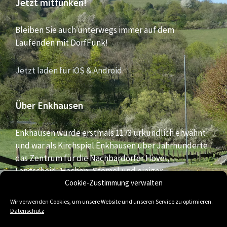
Jetzt mitfunken!
Bleiben Sie auch unterwegs immer auf dem
Laufenden mit DorfFunk!
Jetzt laden für iOS & Android
Über Enkhausen
Enkhausen wurde erstmals 1173 urkundlich erwähnt
und war als Kirchspiel Enkhausen über Jahrhunderte
das Zentrum für die Nachbardörfer Hövel,
Langscheid, Hachen, Stemel und einiger
Bauernschaften aus dem südlichen Bereich der Stadt
Cookie-Zustimmung verwalten
Arnsberg.
Wir verwenden Cookies, um unsere Website und unseren Service zu optimieren.
Datenschutz