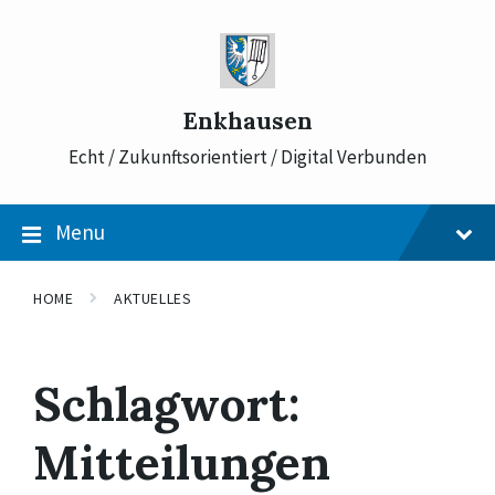
Skip
Skip
Skip
to
to
to
content
main
footer
navigation
Enkhausen
Echt / Zukunftsorientiert / Digital Verbunden
Menu
HOME
AKTUELLES
Schlagwort:
Mitteilungen