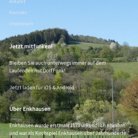
Anfahrt
Kontakt
Impressum
Jetzt mitfunken!
Bleiben Sie auch unterwegs immer auf dem
Laufenden mit DorfFunk!
Jetzt laden für iOS & Android
Über Enkhausen
Enkhausen wurde erstmals 1173 urkundlich erwähnt
und war als Kirchspiel Enkhausen über Jahrhunderte