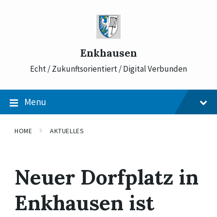
Skip
Skip
Skip
to
to
to
content
main
footer
navigation
Enkhausen
Echt / Zukunftsorientiert / Digital Verbunden
Menu
HOME
AKTUELLES
Neuer Dorfplatz in
Enkhausen ist