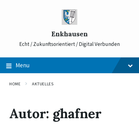
Skip
Skip
Skip
to
to
to
content
main
footer
navigation
Enkhausen
Echt / Zukunftsorientiert / Digital Verbunden
Menu
HOME
AKTUELLES
Autor:
ghafner