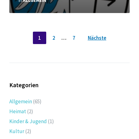
in
ALLGEMEIN
Seitennummerierung
1
2
…
7
Nächste
der
Beiträge
Kategorien
Allgemein
(65)
Heimat
(2)
Kinder & Jugend
(1)
Kultur
(2)