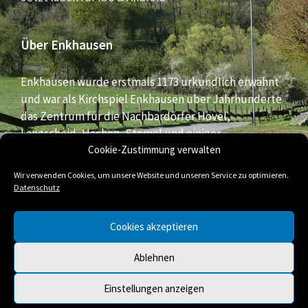
Über Enkhausen
Enkhausen wurde erstmals 1173 urkundlich erwähnt
und war als Kirchspiel Enkhausen über Jahrhunderte
das Zentrum für die Nachbardörfer Hövel,
Langscheid, Hachen, Stemel und einiger
Bauernschaften aus dem südlichen Bereich der Stadt
Cookie-Zustimmung verwalten
Arnsberg.
Wir verwenden Cookies, um unsere Website und unseren Service zu optimieren.
Datenschutz
E-
Facebook
Twitter
Cookies akzeptieren
Mail
Ablehnen
© 2026 Enkhausen
Einstellungen anzeigen