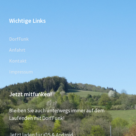
Wichtige Links
DorfFunk
Anfahrt
Kontakt
Impressum
Jetzt mitfunken!
Bleiben Sie auch unterwegs immer auf dem
Laufenden mit DorfFunk!
Jetzt laden für iOS & Android