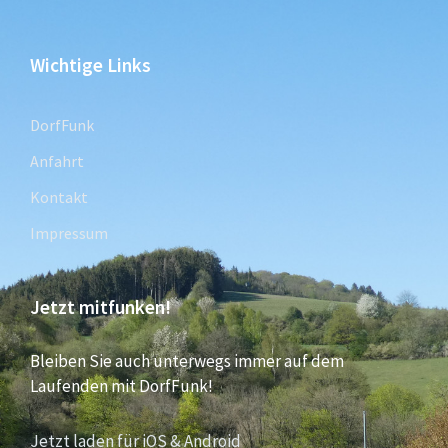
Wichtige Links
DorfFunk
Anfahrt
Kontakt
Impressum
Jetzt mitfunken!
Bleiben Sie auch unterwegs immer auf dem
Laufenden mit DorfFunk!
Jetzt laden für iOS & Android