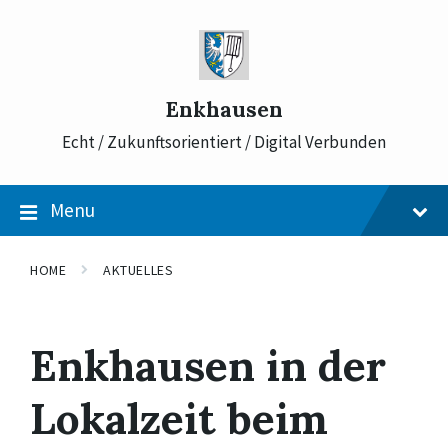
Skip
Skip
Skip
to
to
to
content
main
footer
navigation
Enkhausen
Echt / Zukunftsorientiert / Digital Verbunden
Menu
HOME
AKTUELLES
Enkhausen in der
Lokalzeit beim