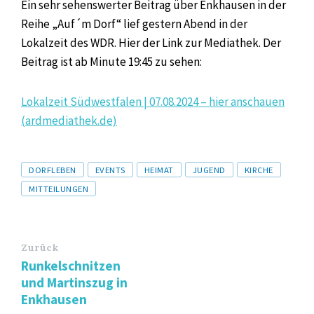
Ein sehr sehenswerter Beitrag über Enkhausen in der
Reihe „Auf´m Dorf“ lief gestern Abend in der
Lokalzeit des WDR. Hier der Link zur Mediathek. Der
Beitrag ist ab Minute 19:45 zu sehen:
Lokalzeit Südwestfalen | 07.08.2024 – hier anschauen
(ardmediathek.de)
Tags
DORFLEBEN
EVENTS
HEIMAT
JUGEND
KIRCHE
MITTEILUNGEN
Zurück
Runkelschnitzen
und Martinszug in
Enkhausen