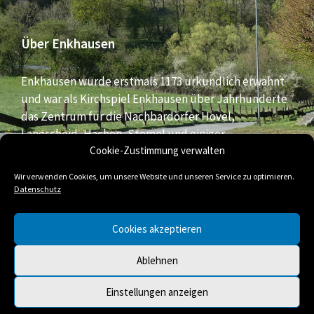
Über Enkhausen
Enkhausen wurde erstmals 1173 urkundlich erwähnt
und war als Kirchspiel Enkhausen über Jahrhunderte
das Zentrum für die Nachbardörfer Hövel,
Langscheid, Hachen, Stemel und einiger
Bauernschaften aus dem südlichen Bereich der Stadt
Cookie-Zustimmung verwalten
Arnsberg.
Wir verwenden Cookies, um unsere Website und unseren Service zu optimieren.
Datenschutz
E-
Facebook
Twitter
Cookies akzeptieren
Mail
Ablehnen
© 2026 Enkhausen
Einstellungen anzeigen