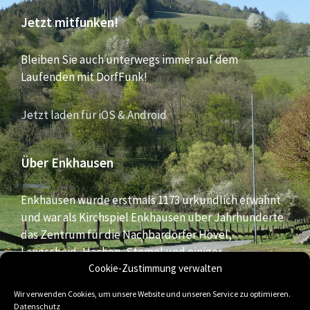
Jetzt mitfunken!
Bleiben Sie auch unterwegs immer auf dem
Laufenden mit DorfFunk!
Jetzt laden für iOS & Android
Über Enkhausen
Enkhausen wurde erstmals 1173 urkundlich erwähnt
und war als Kirchspiel Enkhausen über Jahrhunderte
das Zentrum für die Nachbardörfer Hövel,
Langscheid, Hachen, Stemel und einiger
Bauernschaften aus dem südlichen Bereich der Stadt
Cookie-Zustimmung verwalten
Arnsberg.
Wir verwenden Cookies, um unsere Website und unseren Service zu optimieren.
Datenschutz