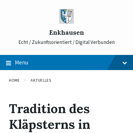
Skip
Skip
Skip
to
to
to
content
main
footer
navigation
Enkhausen
Echt / Zukunftsorientiert / Digital Verbunden
Menu
HOME
AKTUELLES
Tradition des
Kläpsterns in