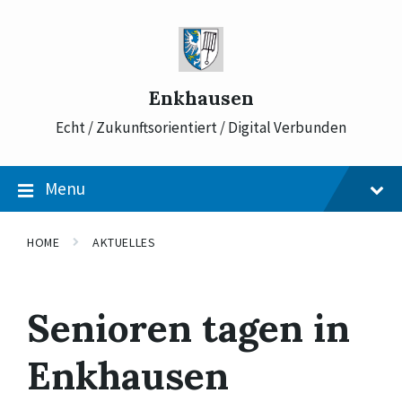
Skip
Skip
Skip
to
to
to
content
main
footer
navigation
Enkhausen
Echt / Zukunftsorientiert / Digital Verbunden
Menu
HOME
AKTUELLES
Senioren tagen in
Enkhausen