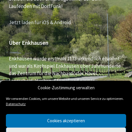
Laufenden mit DorfFunk!
Jetzt laden für iOS & Android
Über Enkhausen
Enkhausen wurde erstmals 1173 urkundlich erwähnt
und war als Kirchspiel Enkhausen über Jahrhunderte
das Zentrum für die Nachbardörfer Hövel,
Langscheid, Hachen, Stemel und einiger
Bauernschaften aus dem südlichen Bereich der Stadt
Cookie-Zustimmung verwalten
Arnsberg.
Wir verwenden Cookies, um unsere Website und unseren Service zu optimieren.
Datenschutz
E-
Facebook
Twitter
Cookies akzeptieren
Mail