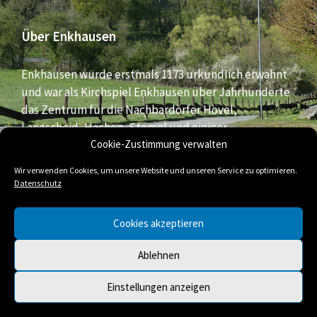
Über Enkhausen
Enkhausen wurde erstmals 1173 urkundlich erwähnt
und war als Kirchspiel Enkhausen über Jahrhunderte
das Zentrum für die Nachbardörfer Hövel,
Langscheid, Hachen, Stemel und einiger
Bauernschaften aus dem südlichen Bereich der Stadt
Cookie-Zustimmung verwalten
Arnsberg.
Wir verwenden Cookies, um unsere Website und unseren Service zu optimieren.
Datenschutz
E-
Facebook
Twitter
Cookies akzeptieren
Mail
Ablehnen
© 2026 Enkhausen
Einstellungen anzeigen