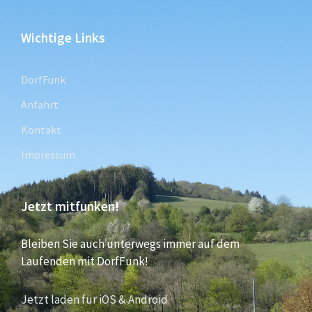
Wichtige Links
DorfFunk
Anfahrt
Kontakt
Impressum
Jetzt mitfunken!
Bleiben Sie auch unterwegs immer auf dem
Laufenden mit DorfFunk!
Jetzt laden für iOS & Android