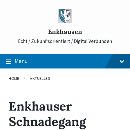
Skip
Skip
Skip
to
to
to
content
main
footer
navigation
Enkhausen
Echt / Zukunftsorientiert / Digital Verbunden
Menu
HOME
AKTUELLES
Enkhauser
Schnadegang