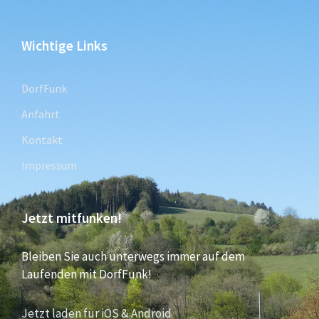
Wichtige Links
DorfFunk
Anfahrt
Kontakt
Impressum
Jetzt mitfunken!
Bleiben Sie auch unterwegs immer auf dem
Laufenden mit DorfFunk!
Jetzt laden für iOS & Android