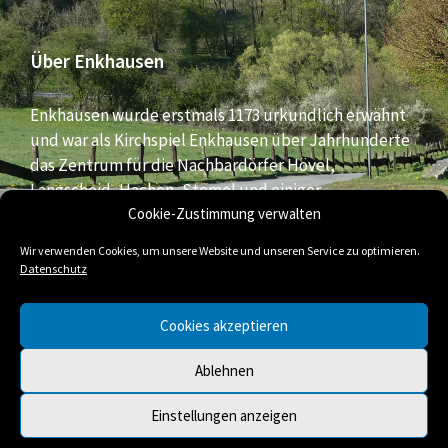
Über Enkhausen
Enkhausen wurde erstmals 1173 urkundlich erwähnt
und war als Kirchspiel Enkhausen über Jahrhunderte
das Zentrum für die Nachbardörfer Hövel,
Langscheid, Hachen, Stemel und einiger
Cookie-Zustimmung verwalten
Bauernschaften aus dem südlichen Bereich der Stadt
Arnsberg.
Wir verwenden Cookies, um unsere Website und unseren Service zu optimieren.
Datenschutz
E-
Facebook
Twitter
Cookies akzeptieren
Mail
Ablehnen
© 2026 Enkhausen
Einstellungen anzeigen