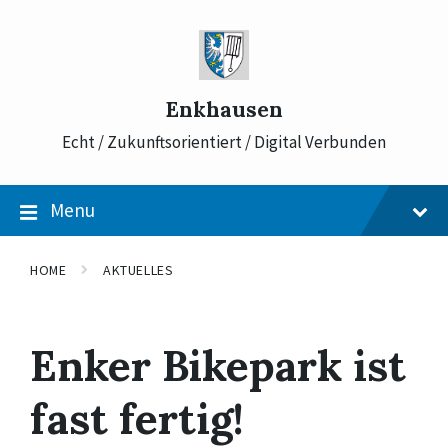
Skip
Skip
Skip
to
to
to
content
main
footer
navigation
Enkhausen
Echt / Zukunftsorientiert / Digital Verbunden
Menu
HOME
AKTUELLES
Enker Bikepark ist
fast fertig!