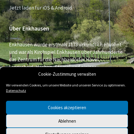
Jetzt laden für iOS & Android
Über Enkhausen
Enkhausen wurde erstmals 1173 urkundlich erwähnt
und war als Kirchspiel Enkhausen über Jahrhunderte
das Zentrum für die Nachbardörfer Hövel,
Langscheid, Hachen, Stemel und einiger
Bauernschaften aus dem südlichen Bereich der Stadt
Cookie-Zustimmung verwalten
Arnsberg.
Wir verwenden Cookies, um unsere Website und unseren Service zu optimieren.
Datenschutz
E-
Facebook
Twitter
Cookies akzeptieren
Mail
Ablehnen
© 2026 Enkhausen