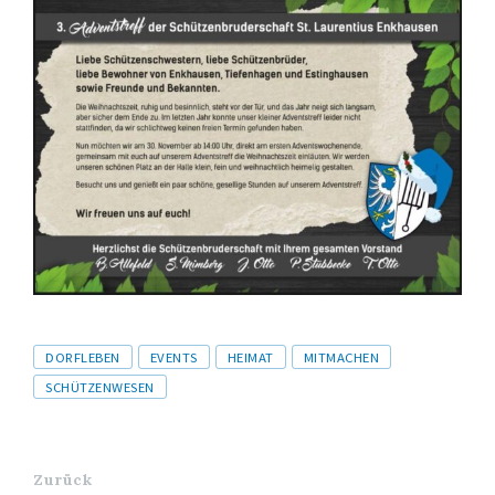
Tags
DORFLEBEN
EVENTS
HEIMAT
MITMACHEN
SCHÜTZENWESEN
Zurück