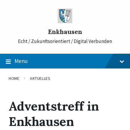
Skip
Skip
Skip
to
to
to
content
main
footer
navigation
Enkhausen
Echt / Zukunftsorientiert / Digital Verbunden
Menu
HOME
AKTUELLES
Adventstreff in
Enkhausen