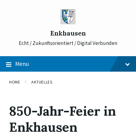
Skip
Skip
Skip
to
to
to
content
main
footer
navigation
Enkhausen
Echt / Zukunftsorientiert / Digital Verbunden
Menu
HOME
AKTUELLES
850-Jahr-Feier in
Enkhausen