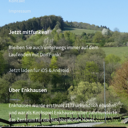
Kontakt
Impressum
Jetzt mitfunken!
Bleiben Sie auch unterwegs immer auf dem
Laufenden mit DorfFunk!
Jetzt laden für iOS & Android
Über Enkhausen
Enkhausen wurde erstmals 1173 urkundlich erwähnt
und war als Kirchspiel Enkhausen über Jahrhunderte
das Zentrum für die Nachbardörfer Hövel,
Langscheid, Hachen, Stemel und einiger