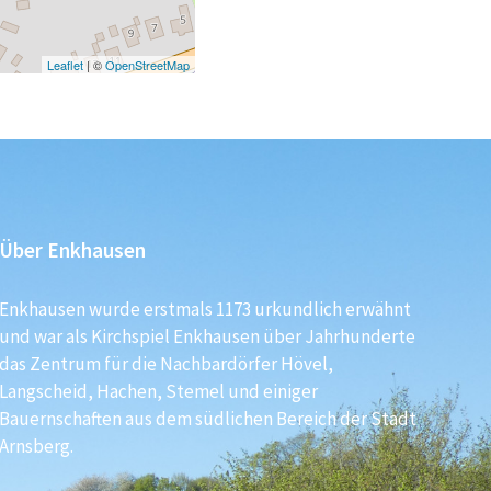
Leaflet
| ©
OpenStreetMap
Über Enkhausen
Enkhausen wurde erstmals 1173 urkundlich erwähnt
und war als Kirchspiel Enkhausen über Jahrhunderte
das Zentrum für die Nachbardörfer Hövel,
Langscheid, Hachen, Stemel und einiger
Bauernschaften aus dem südlichen Bereich der Stadt
Arnsberg.