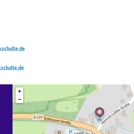
kschulte.de
schulte.de
+
−