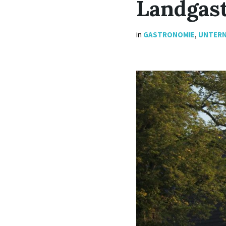
Landgast
in
GASTRONOMIE
,
UNTER