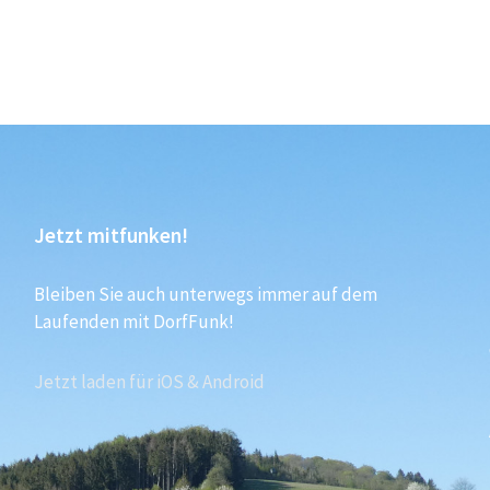
Jetzt mitfunken!
Bleiben Sie auch unterwegs immer auf dem
Laufenden mit DorfFunk!
Jetzt laden für iOS & Android