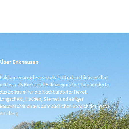
Über Enkhausen
Enkhausen wurde erstmals 1173 urkundlich erwähnt
und war als Kirchspiel Enkhausen über Jahrhunderte
das Zentrum für die Nachbardörfer Hövel,
Langscheid, Hachen, Stemel und einiger
Bauernschaften aus dem südlichen Bereich der Stadt
Arnsberg.