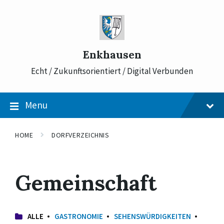
Skip
Skip
Skip
to
to
to
content
main
footer
navigation
Enkhausen
Echt / Zukunftsorientiert / Digital Verbunden
Menu
HOME
DORFVERZEICHNIS
Gemeinschaft
ALLE
GASTRONOMIE
SEHENSWÜRDIGKEITEN