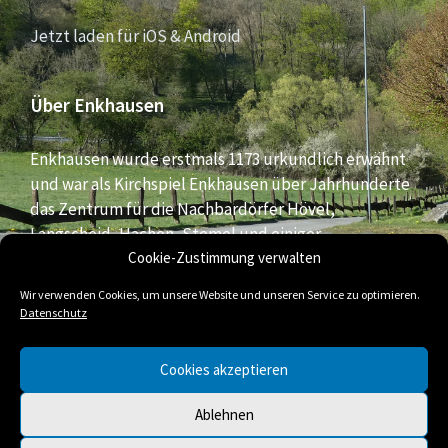
Jetzt laden für iOS & Android
Über Enkhausen
Enkhausen wurde erstmals 1173 urkundlich erwähnt
und war als Kirchspiel Enkhausen über Jahrhunderte
das Zentrum für die Nachbardörfer Hövel,
Langscheid, Hachen, Stemel und einiger
Bauernschaften aus dem südlichen Bereich der Stadt
Cookie-Zustimmung verwalten
Arnsberg.
Wir verwenden Cookies, um unsere Website und unseren Service zu optimieren.
Datenschutz
E-
Facebook
Twitter
Cookies akzeptieren
Mail
Ablehnen
© 2026 Enkhausen