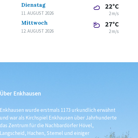
Dienstag
22°C
11. AUGUST 2026
2 m/s
Mittwoch
27°C
12. AUGUST 2026
2 m/s
Über Enkhausen
Enkhausen wurde erstmals 1173 urkundlich erwähnt
und war als Kirchspiel Enkhausen über Jahrhunderte
das Zentrum für die Nachbardörfer Hövel,
Langscheid, Hachen, Stemel und einiger