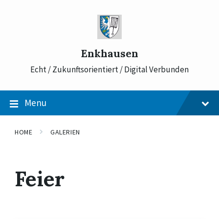
Skip
Skip
Skip
to
to
to
content
main
footer
navigation
Enkhausen
Echt / Zukunftsorientiert / Digital Verbunden
Menu
HOME
GALERIEN
Feier