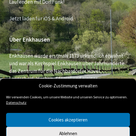
Laufenden mit DorfFunk!
Jetzt laden für iOS & Android
Über Enkhausen
Enkhausen wurde erstmals 1173 urkundlich erwähnt
und war als Kirchspiel Enkhausen über Jahrhunderte
das Zentrum für die Nachbardörfer Hövel,
Langscheid, Hachen, Stemel und einiger
Bauernschaften aus dem südlichen Bereich der Stadt
Cookie-Zustimmung verwalten
Arnsberg.
Wir verwenden Cookies, um unsere Website und unseren Service zu optimieren.
Datenschutz
E-
Facebook
Twitter
Cookies akzeptieren
Mail
Ablehnen